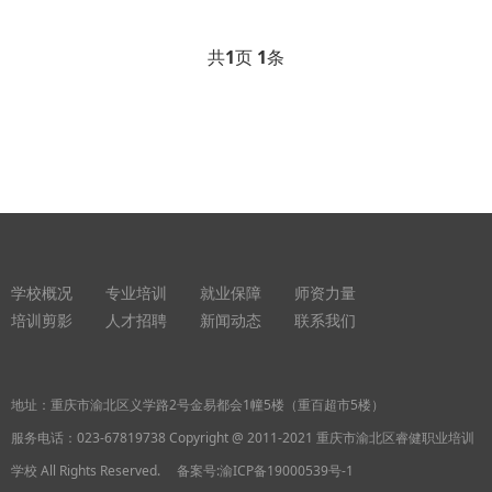
共
1
页
1
条
学校概况
专业培训
就业保障
师资力量
培训剪影
人才招聘
新闻动态
联系我们
地址：重庆市渝北区义学路2号金易都会1幢5楼（重百超市5楼）
服务电话：
023-67819738
Copyright @ 2011-2021 重庆市渝北区睿健职业培训
学校 All Rights Reserved. 备案号:
渝ICP备19000539号-1