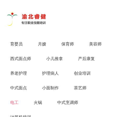
导
航
切
换
育婴员
月嫂
保育师
美容师
西式面点师
小儿推拿
产后康复
养老护理
护理病人
创业培训
中式面点
小面制作
茶艺师
电工
火锅
中式烹调师