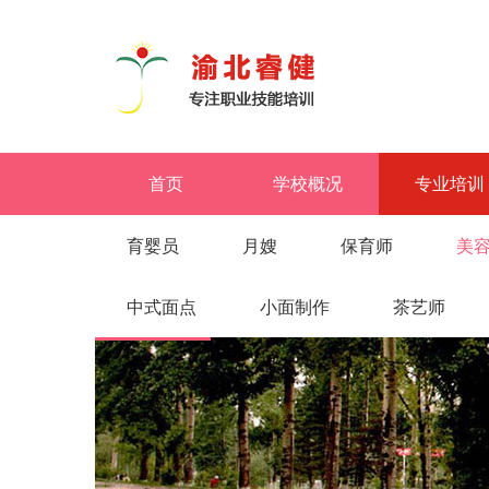
首页
学校概况
专业培训
育婴员
月嫂
保育师
美
中式面点
小面制作
茶艺师