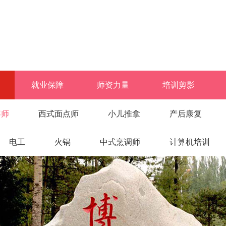
就业保障
师资力量
培训剪影
容师
西式面点师
小儿推拿
产后康复
电工
火锅
中式烹调师
计算机培训