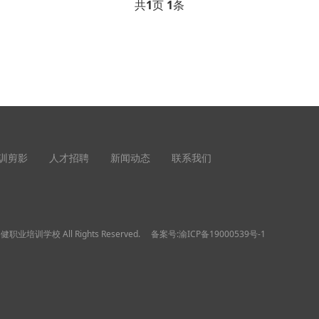
共
1
页
1
条
训剪影
人才招聘
新闻动态
联系我们
睿健职业培训学校 All Rights Reserved. 备案号:
渝ICP备19000539号-1