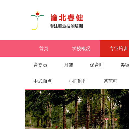
首页
学校概况
专业培训
育婴员
月嫂
保育师
美
中式面点
小面制作
茶艺师