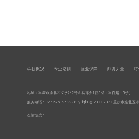
学校概况
专业培训
就业保障
师资力量
培
地址：重庆市渝北区义学路2号金易都会1幢5楼（重百超市5楼）
服务电话：
023-67819738
Copyright @ 2011-2021 重庆市渝北区
友情链接：