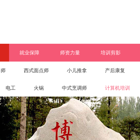
就业保障
师资力量
培训剪影
容师
西式面点师
小儿推拿
产后康复
电工
火锅
中式烹调师
计算机培训