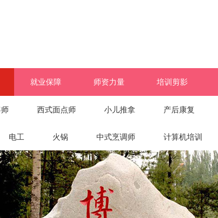
就业保障
师资力量
培训剪影
容师
西式面点师
小儿推拿
产后康复
电工
火锅
中式烹调师
计算机培训