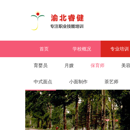
首页
学校概况
专业培训
育婴员
月嫂
保育师
美
中式面点
小面制作
茶艺师