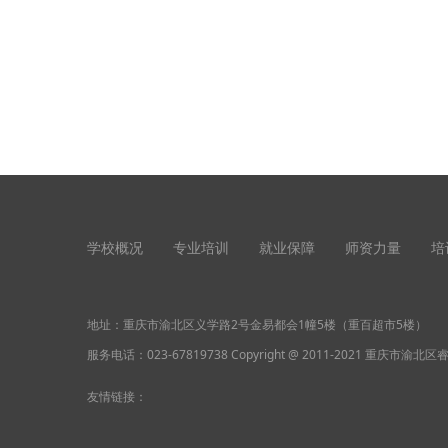
学校概况
专业培训
就业保障
师资力量
培
地址：重庆市渝北区义学路2号金易都会1幢5楼（重百超市5楼）
服务电话：
023-67819738
Copyright @ 2011-2021 重庆市渝北区
友情链接：