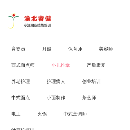
导
航
切
换
育婴员
月嫂
保育师
美容师
西式面点师
小儿推拿
产后康复
养老护理
护理病人
创业培训
中式面点
小面制作
茶艺师
电工
火锅
中式烹调师